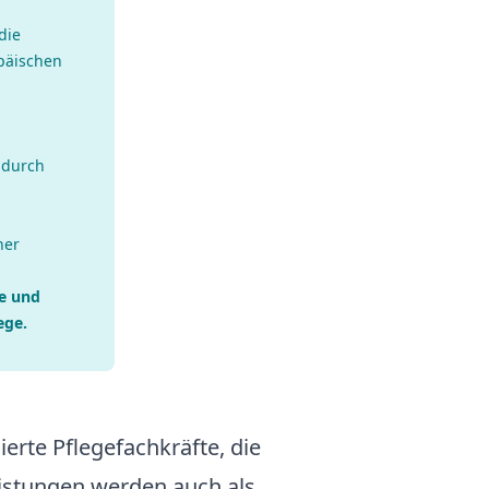
die
päischen
 durch
ner
e und
ege.
erte Pflegefachkräfte, die
eistungen werden auch als